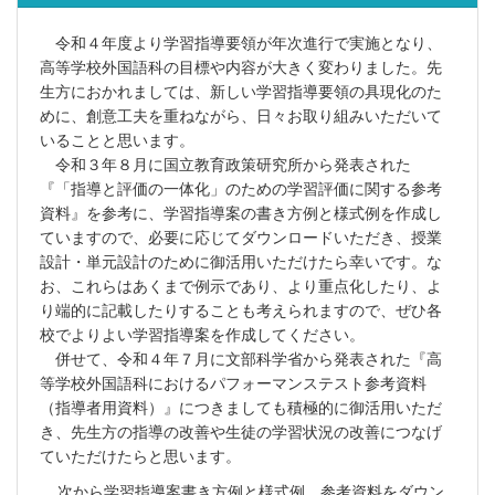
令和４年度より学習指導要領が年次進行で実施となり、
高等学校外国語科の目標や内容が大きく変わりました。先
生方におかれましては、新しい学習指導要領の具現化のた
めに、創意工夫を重ねながら、日々お取り組みいただいて
いることと思います。
令和３年８月に国立教育政策研究所から発表された
『「指導と評価の一体化」のための学習評価に関する参考
資料』を参考に、学習指導案の書き方例と様式例を作成し
ていますので、必要に応じてダウンロードいただき、授業
設計・単元設計のために御活用いただけたら幸いです。な
お、これらはあくまで例示であり、より重点化したり、よ
り端的に記載したりすることも考えられますので、ぜひ各
校でよりよい学習指導案を作成してください。
併せて、令和４年７月に文部科学省から発表された『高
等学校外国語科におけるパフォーマンステスト参考資料
（指導者用資料）』につきましても積極的に御活用いただ
き、先生方の指導の改善や生徒の学習状況の改善につなげ
ていただけたらと思います。
次から学習指導案書き方例と様式例、参考資料をダウン