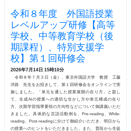
令和８年度 外国語授業
レベルアップ研修【高等
学校、中等教育学校（後
期課程）、特別支援学
校】第１回研修会
2026年7月14日 15時10分
令和８年７月３日（金）、東京外国語大学 教授 工藤
洋路 先生をお招きして、第１回研修会をオンラインで実
施しました。「単元を通した授業展開の在り方
」と題し
て、生成AIの授業への適切な生かし方や
単元構成の在り
方、次期学習指導要領の方向性などについて御講義いただ
きました。具体的な言語活動例を、Pre-reading、While-
reading、Post-readingに分けて御紹介いただき、明日から
の授業へのヒントをいただきました。また、普段から生徒