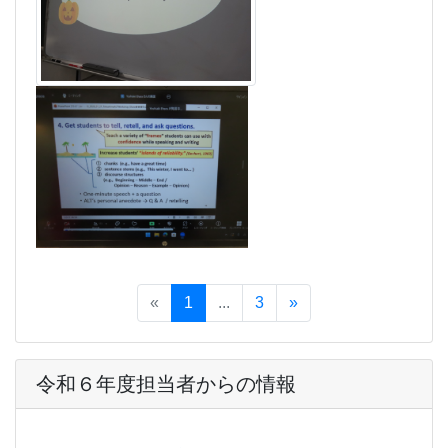
«
1
...
3
»
令和６年度担当者からの情報