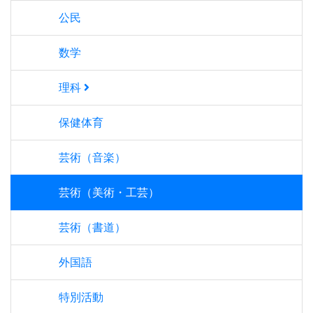
公民
数学
理科
保健体育
芸術（音楽）
芸術（美術・工芸）
芸術（書道）
外国語
特別活動