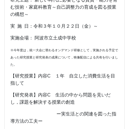
む技術・家庭科教育～自己調整力の育成を図る授業
の構想～
実 施 日：令和３年１０月２２日（金）～
実施会場： 阿波市立土成中学校
※今年度は，統一大会に替わるオンデマンド研修として，実施される予定で
あった研究授業と研究発表の成果について，映像配信による共有を行いまし
た。
【研究授業】内容C １年 自立した消費生活を目
指して
【研究発表】内容C 生活の中から問題を見いだ
し，課題を解決する授業の創造
ー実生活との関連を図った指
導方法の工夫ー