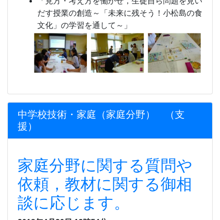
「見方・考え方を働かせ，生徒自ら問題を見い
だす授業の創造～「未来に残そう！小松島の食
文化」の学習を通して～」
中学校技術・家庭（家庭分野） （支
援）
家庭分野に関する質問や
依頼，教材に関する御相
談に応じます。