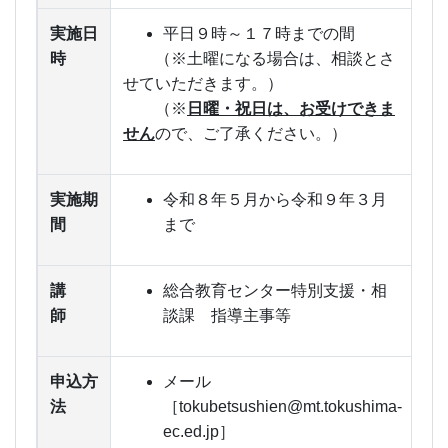
実施日
平日９時～１７時までの間
時
（※土曜になる場合は、相談とさ
せていただきます。）
（※
日曜・祝日は、お受けできま
せん
ので、ご了承ください。）
実施期
令和８年５月から令和９年３月
間
まで
講
総合教育センター特別支援・相
師
談課 指導主事等
申込方
メール
法
［tokubetsushien@mt.tokushima-
ec.ed.jp］