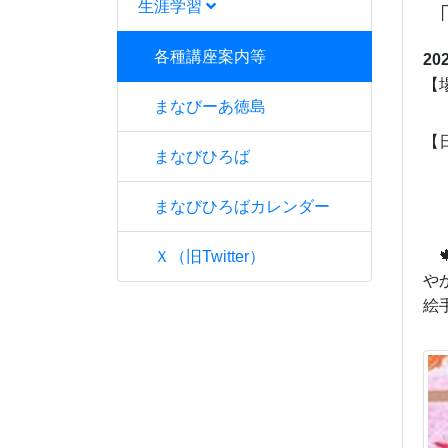
生涯学習
各種講座案内等
20
【
まなびーあ徳島
【
まなびひろば
［
まなびひろばカレンダー

Ｘ（旧Twitter）
や
絵