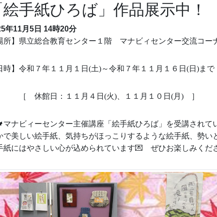
「絵手紙ひろば」作品展示中！
25年11月5日 14時20分
場所】県立総合教育センター１階 マナビィセンター交流コー
日時】令和７年１１月１日
(
土
)
～令和７年１１月１６日
(
日
)
まで
 休館日：１１月４日
(
火
)
、１１月１０日
(
月
)
］

マナビィーセンター主催講座「絵手紙ひろば」を受講されて
かで美しい絵手紙、気持ちがほっこりするような絵手紙、勢い
手紙にはやさしい心が込められています
💌
ぜひお楽しみくだ